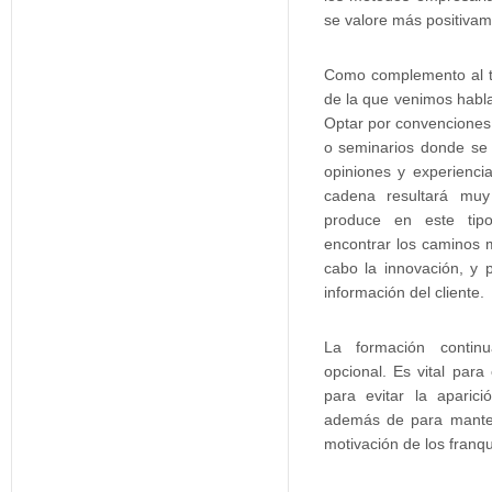
se valore más positiva
Como complemento al t
de la que venimos habla
Optar por convenciones
o seminarios donde se
opiniones y experienci
cadena resultará muy
produce en este tip
encontrar los caminos 
cabo la innovación, y 
información del cliente.
La formación contin
opcional. Es vital para c
para evitar la aparic
además de para manten
motivación de los franqu