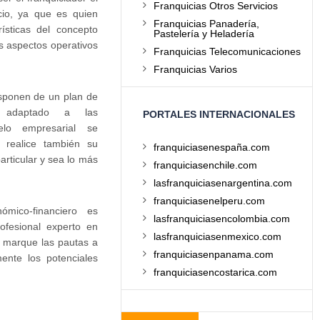
Franquicias Otros Servicios
cio, ya que es quien
Franquicias Panadería,
rísticas del concepto
Pastelería y Heladería
os aspectos operativos
Franquicias Telecomunicaciones
Franquicias Varios
isponen de un plan de
y adaptado a las
PORTALES INTERNACIONALES
elo empresarial se
o realice también su
franquiciasenespaña.com
articular y sea lo más
franquiciasenchile.com
lasfranquiciasenargentina.com
franquiciasenelperu.com
ómico-financiero es
lasfranquiciasencolombia.com
ofesional experto en
lasfranquiciasenmexico.com
e marque las pautas a
franquiciasenpanama.com
ente los potenciales
franquiciasencostarica.com