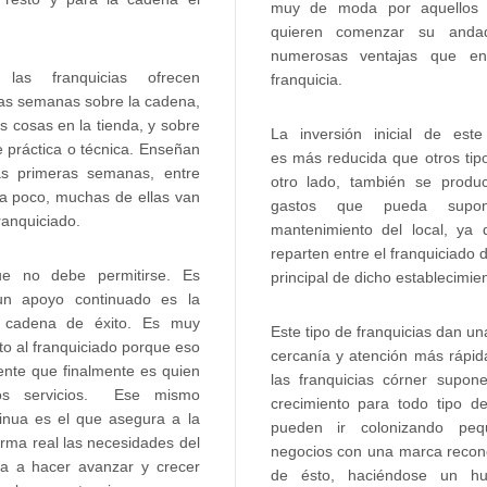
muy de moda por aquellos
quieren comenzar su anda
numerosas ventajas que enc
 las franquicias ofrecen
franquicia.
ras semanas sobre la cadena,
 cosas en la tienda, y sobre
La inversión inicial de este
e práctica o técnica. Enseñan
es más reducida que otros tipo
as primeras semanas, entre
otro lado, también se produ
 a poco, muchas de ellas van
gastos que pueda supon
ranquiciado.
mantenimiento del local, ya
reparten entre el franquiciado d
e no debe permitirse. Es
principal de dicho establecimien
un apoyo continuado es la
 cadena de éxito. Es muy
Este tipo de franquicias dan un
to al franquiciado porque eso
cercanía y atención más rápid
iente que finalmente es quien
las franquicias córner supon
os servicios. Ese mismo
crecimiento para todo tipo de
inua es el que asegura a la
pueden ir colonizando pe
orma real las necesidades del
negocios con una marca recon
a a hacer avanzar y crecer
de ésto, haciéndose un hu