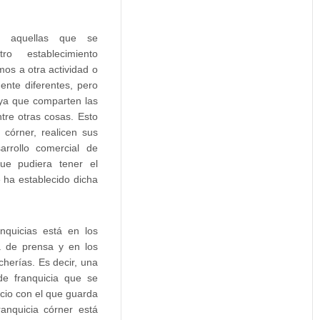
on aquellas que se
ro establecimiento
mos a otra actividad o
ente diferentes, pero
 ya que comparten las
ntre otras cosas. Esto
 córner, realicen sus
arrollo comercial de
ue pudiera tener el
 ha establecido dicha
nquicias está en los
a de prensa y en los
cherías. Es decir, una
de franquicia que se
ocio con el que guarda
franquicia córner está