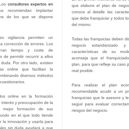
. Los
consultores expertos en
que elabore el plan de nego
s recomiendan implantar
conoce al detalle las caracte
ine de los que se dispone
que debe franquiciar y todos l
del mismo.
o vigilancia permiten un
Todas las franquicias deben d
a corrección de errores. Los
negocio estandarizado 
horran tiempo y coste de
características de su mod
de permitir recurrir a ellos
aconseja que el franquiciad
duda. Por otro lado, existen
plan, para que refleje su caso p
as online que facilitan la
real posible.
combinando diversos métodos
cuestionarios.
Para realizar el plan econ
recomendable acudir a un pr
dos online en la formación
franquicias que le asesore y l
interés y preocupación de la
seguir para evaluar correctam
a mejor formación de sus
riesgos del negocio.
mundo en el que todo tiende
ar la innovación y usarla para
ales sin duda ayudará a que