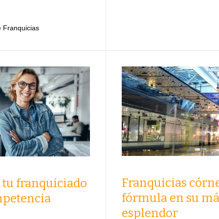
 Franquicias
Franquicias córne
a tu franquiciado
fórmula en su m
ompetencia
esplendor