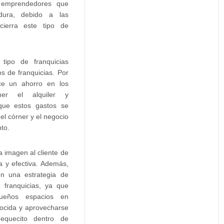
 emprendedores que
dura, debido a las
ierra este tipo de
 tipo de franquicias
s de franquicias. Por
ce un ahorro en los
er el alquiler y
 que estos gastos se
el córner y el negocio
to.
a imagen al cliente de
a y efectiva. Además,
en una estrategia de
 franquicias, ya que
queños espacios en
ocida y aprovecharse
equecito dentro de