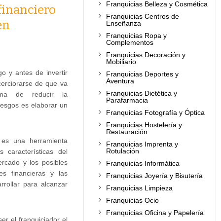
Franquicias Belleza y Cosmética
financiero
Franquicias Centros de
en
Enseñanza
Franquicias Ropa y
Complementos
Franquicias Decoración y
Mobiliario
o y antes de invertir
Franquicias Deportes y
Aventura
cerciorarse de que va
Franquicias Dietética y
ma de reducir la
Parafarmacia
riesgos es elaborar un
Franquicias Fotografía y Óptica
Franquicias Hostelería y
Restauración
o es una herramienta
Franquicias Imprenta y
Rotulación
 características del
ercado y los posibles
Franquicias Informática
es financieras y las
Franquicias Joyería y Bisutería
rollar para alcanzar
Franquicias Limpieza
Franquicias Ocio
Franquicias Oficina y Papelería
r el franquiciador el