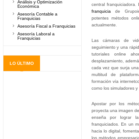
Análisis y Optimización
central franquiciadora
Económica
franquicia
de Grupoiu
Asesoría Contable a
potentes métodos onl
Franquicias
actualmente.
Asesoría Fiscal a Franquicias
Asesoría Laboral a
Franquicias
Las cámaras de vide
seguimiento y una rápid
tutoriales online a
desplazamiento, además 
LO ÚLTIMO
cada vez que surja una 
multitud de plataform
formación vía internet
como los simuladores y 
Apostar por los méto
proyecta una imagen de 
enseña por lograr l
franquiciados. En un 
hacia lo digital, foment
los métodos empresari