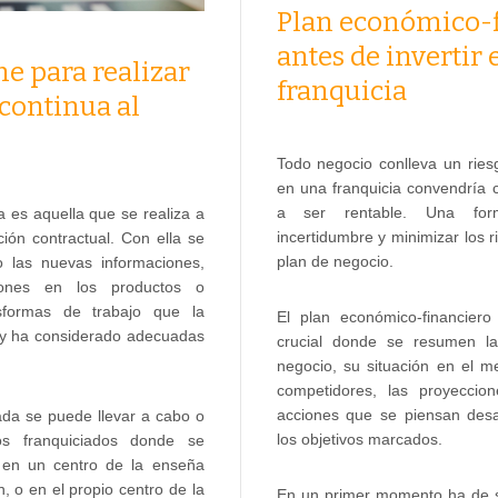
Plan económico-
antes de invertir 
e para realizar
franquicia
continua al
Todo negocio conlleva un riesg
en una franquicia convendría 
a ser rentable. Una for
 es aquella que se realiza a
incertidumbre y minimizar los 
ción contractual. Con ella se
plan de negocio.
do las nuevas informaciones,
iones en los productos o
asformas de trabajo que la
El plan económico-financier
o y ha considerado adecuadas
crucial donde se resumen las
negocio, su situación en el m
competidores, las proyeccion
acciones que se piensan desar
ada se puede llevar a cabo o
los objetivos marcados.
os franquiciados donde se
d, en un centro de la enseña
, o en el propio centro de la
En un primer momento ha de se