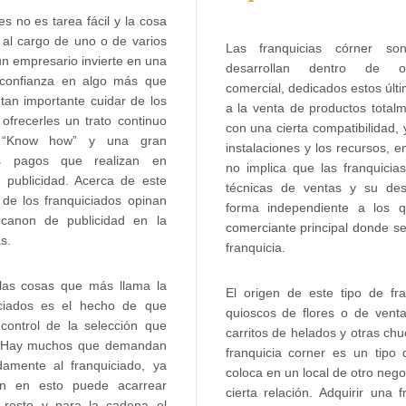
s no es tarea fácil y la cosa
 al
cargo de uno
o de varios
Las franquicias córner s
un
empresario invierte
en una
desarrollan dentro de ot
confianza
en algo más que
comercial, dedicados estos últi
 tan
importante cuidar
de los
a la venta de productos totalm
ofrecerles un trato continuo
con una cierta compatibilidad,
 “Know how” y una gran
instalaciones y los recursos, e
os pagos que realizan en
no implica que las franquicias
 publicidad. Acerca de este
técnicas de ventas y su des
de los franquiciados opinan
forma independiente a los q
 canon de publicidad en la
comerciante principal donde se
s.
franquicia.
 las cosas que más llama la
El origen de este tipo de fra
iciados es el hecho de que
quioscos de flores o de vent
control de la selección que
carritos de helados y otras chu
or. Hay muchos que demandan
franquicia corner es un tipo 
damente al franquiciado, ya
coloca en un local de otro neg
n en esto puede acarrear
cierta relación. Adquirir una 
 resto y para la cadena el