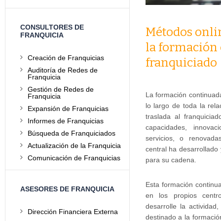
CONSULTORES DE
Métodos onlin
FRANQUICIA
la formación 
Creación de Franquicias
franquiciado
Auditoría de Redes de
Franquicia
Gestión de Redes de
La formación continuada
Franquicia
lo largo de toda la rela
Expansión de Franquicias
traslada al franquicia
Informes de Franquicias
capacidades, innovac
Búsqueda de Franquiciados
servicios, o renovad
Actualización de la Franquicia
central ha desarrollad
Comunicación de Franquicias
para su cadena.
Esta formación continu
ASESORES DE FRANQUICIA
en los propios centr
desarrolle la activida
Dirección Financiera Externa
destinado a la formación