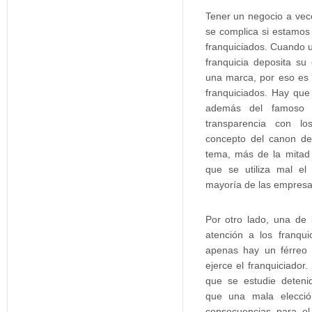
Tener un negocio
a vece
se complica si estamos
franquiciados
. Cuando 
franquicia
deposita su
una marca, por eso es
franquiciados
.
Hay que 
además del famoso
transparencia con l
concepto del canon de
tema, más de la mitad 
que se utiliza mal el
mayoría de las empresa
Por otro lado, una de
atención a los franqu
apenas hay un férreo 
ejerce el franquiciad
que se estudie deteni
que una mala elecció
consecuencias para el