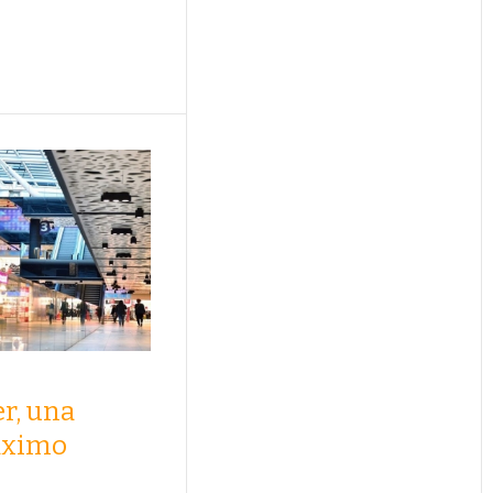
r, una
áximo