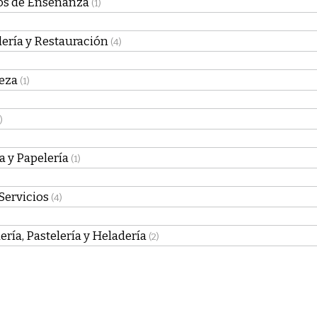
os de Enseñanza
(1)
ería y Restauración
(4)
eza
(1)
)
a y Papelería
(1)
Servicios
(4)
ría, Pastelería y Heladería
(2)