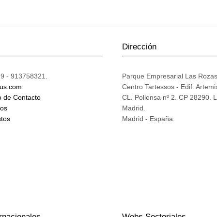
Dirección
9 - 913758321.
Parque Empresarial Las Roza
ius.com
Centro Tartessos - Edif. Artemi
o de Contacto
CL. Pollensa nº 2. CP 28290. 
mos
Madrid.
tos
Madrid - España.
rnacionales
Webs Sectoriales