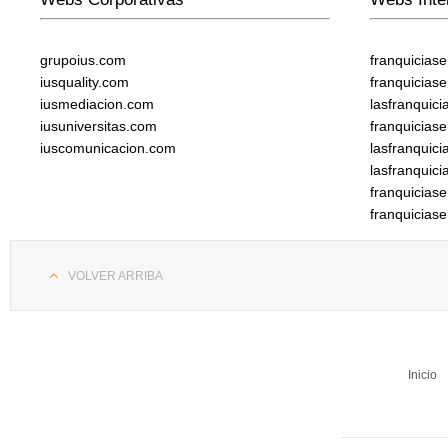
grupoius.com
franquicias
iusquality.com
franquicias
iusmediacion.com
lasfranquic
iusuniversitas.com
franquicias
iuscomunicacion.com
lasfranquic
lasfranquic
franquicia
franquicias
VOLVER ARRIBA
Inicio