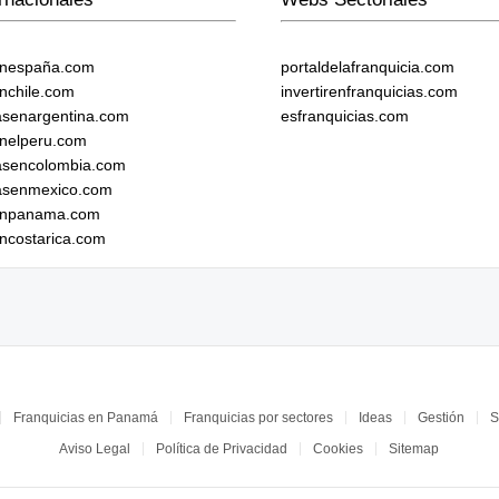
enespaña.com
portaldelafranquicia.com
enchile.com
invertirenfranquicias.com
iasenargentina.com
esfranquicias.com
enelperu.com
iasencolombia.com
iasenmexico.com
senpanama.com
encostarica.com
Franquicias en Panamá
Franquicias por sectores
Ideas
Gestión
S
Aviso Legal
Política de Privacidad
Cookies
Sitemap