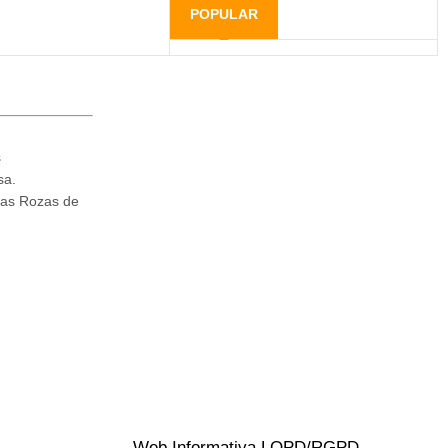
POPULAR
s
sa.
Las Rozas de
Web Informativa LOPD/RGPD