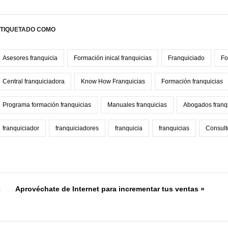
TIQUETADO COMO
Asesores franquicia
Formación inical franquicias
Franquiciado
Fo
Central franquiciadora
Know How Franquicias
Formación franquicias
Programa formación franquicias
Manuales franquicias
Abogados franq
franquiciador
franquiciadores
franquicia
franquicias
Consult
:
Aprovéchate de Internet para incrementar tus ventas »