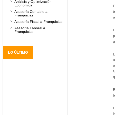
Análisis y Optimización
Económica
D
t
Asesoría Contable a
Franquicias
a
Asesoría Fiscal a Franquicias
Asesoría Laboral a
E
Franquicias
p
g
LO ÚLTIMO
L
u
e
G
q
E
t
D
l