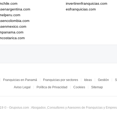
enchile.com
invertirenfranquicias.com
iasenargentina.com
esfranquicias.com
enelperu.com
iasencolombia.com
iasenmexico.com
senpanama.com
encostarica.com
Franquicias en Panamá
Franquicias por sectores
Ideas
Gestión
S
Aviso Legal
Política de Privacidad
Cookies
Sitemap
19 © - Grupoius.com : Abogados ,Consultores y Asesores de Franquicias y Empres