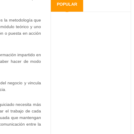
POPULAR
 es la metodología que
 módulo teórico y uno
ión o puesta en acción
formación impartido en
l saber hacer de modo
 del negocio y vincula
cia.
uiciado necesita más
ar el trabajo de cada
tinuada que mantengan
comunicación entre la