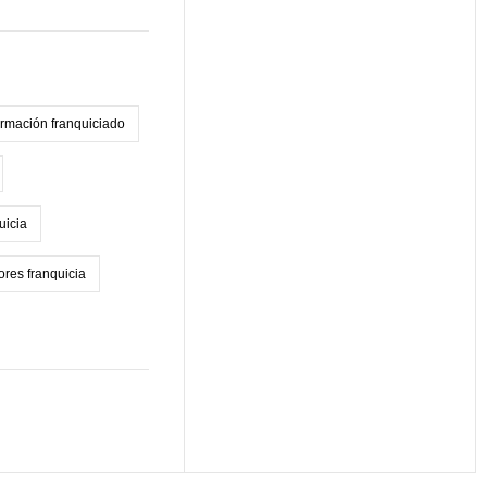
rmación franquiciado
uicia
ores franquicia