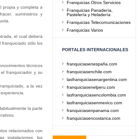
Franquicias Otros Servicios
l propia y completa a
Franquicias Panadería,
hacer, suministros y
Pastelería y Heladería
uota.
Franquicias Telecomunicaciones
Franquicias Varios
ntrada, el cual deberá
 franquiciado sólo los
PORTALES INTERNACIONALES
franquiciasenespaña.com
conocimientos técnicos
franquiciasenchile.com
el franquiciador y su
lasfranquiciasenargentina.com
franquiciado, a la vez
franquiciasenelperu.com
 experiencia.
lasfranquiciasencolombia.com
lasfranquiciasenmexico.com
Habitualmente la parte
franquiciasenpanama.com
rativos.
franquiciasencostarica.com
tos relacionados con
s instalaciones, los