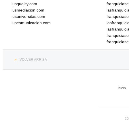
iusquality.com
franquicias
iusmediacion.com
lasfranquic
iusuniversitas.com
franquicias
iuscomunicacion.com
lasfranquic
lasfranquic
franquicia
franquicias
VOLVER ARRIBA
Inicio
20