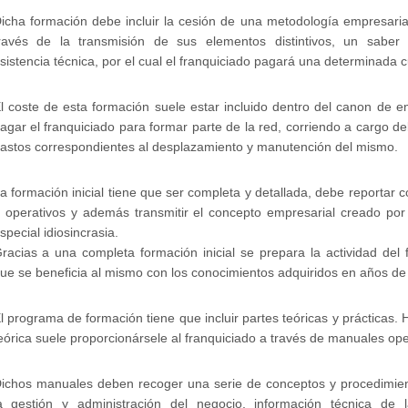
icha formación debe incluir la cesión de una metodología empresaria
ravés de la transmisión de sus elementos distintivos, un saber 
sistencia técnica, por el cual el franquiciado pagará una determinada c
l coste de esta formación suele estar incluido dentro del canon de e
agar el franquiciado para formar parte de la red, corriendo a cargo del
astos correspondientes al desplazamiento y manutención del mismo.
a formación inicial tiene que ser completa y detallada, debe reportar 
 operativos y además transmitir el concepto empresarial creado por 
special idiosincrasia.
racias a una completa formación inicial se prepara la actividad del 
ue se beneficia al mismo con los conocimientos adquiridos en años de
l programa de formación tiene que incluir partes teóricas y prácticas. 
eórica suele proporcionársele al franquiciado a través de manuales ope
ichos manuales deben recoger una serie de conceptos y procedimien
a gestión y administración del negocio, información técnica de la