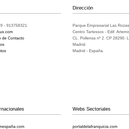
Dirección
9 - 913758321.
Parque Empresarial Las Roza
ius.com
Centro Tartessos - Edif. Artemi
o de Contacto
CL. Pollensa nº 2. CP 28290. 
mos
Madrid.
tos
Madrid - España.
rnacionales
Webs Sectoriales
enespaña.com
portaldelafranquicia.com