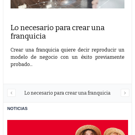
Tr
fra
Lo necesario para crear una
Much
franquicia
secto
Crear una franquicia quiere decir reproducir un
modelo de negocio con un éxito previamente
probado...
Lo necesario para crear una franquicia
NOTICIAS